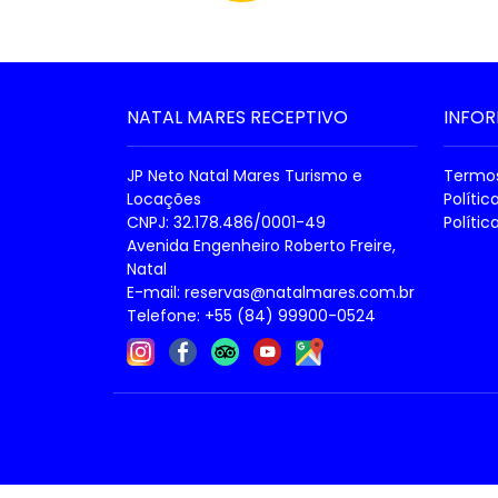
NATAL MARES RECEPTIVO
INFO
JP Neto Natal Mares Turismo e
Termos
Locações
Políti
CNPJ: 32.178.486/0001-49
Polític
Avenida Engenheiro Roberto Freire,
Natal
E-mail:
reservas@natalmares.com.br
Telefone: +55 (84) 99900-0524