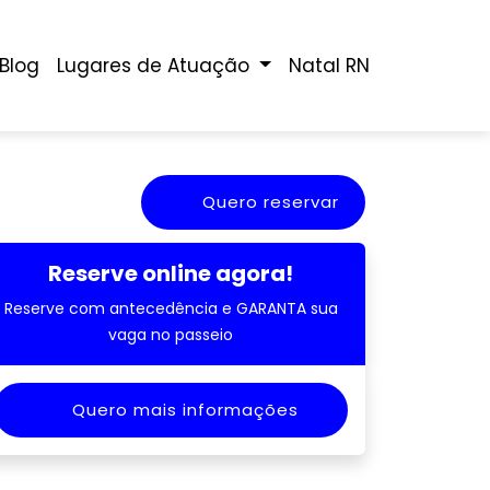
Blog
Lugares de Atuação
Natal RN
Quero reservar
Reserve online agora!
Reserve com antecedência e GARANTA sua
vaga no passeio
Quero mais informações