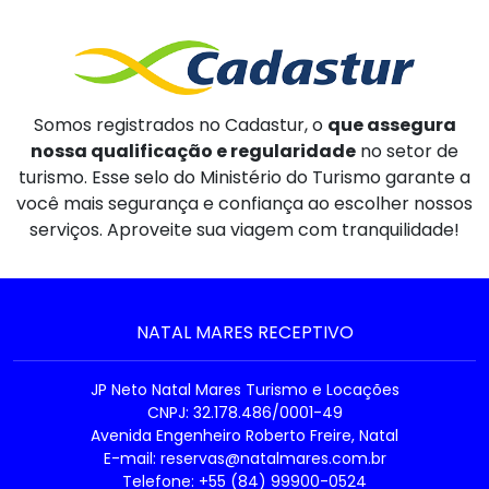
Somos registrados no Cadastur, o
que assegura
nossa qualificação e regularidade
no setor de
turismo. Esse selo do Ministério do Turismo garante a
você mais segurança e confiança ao escolher nossos
serviços. Aproveite sua viagem com tranquilidade!
NATAL MARES RECEPTIVO
JP Neto Natal Mares Turismo e Locações
CNPJ: 32.178.486/0001-49
Avenida Engenheiro Roberto Freire, Natal
E-mail:
reservas@natalmares.com.br
Telefone: +55 (84) 99900-0524