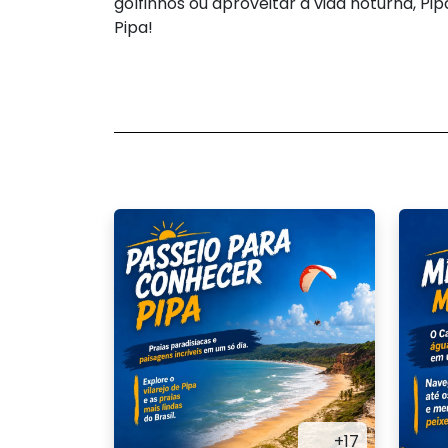
golfinhos ou aproveitar a vida noturna, P
Pipa!
+17