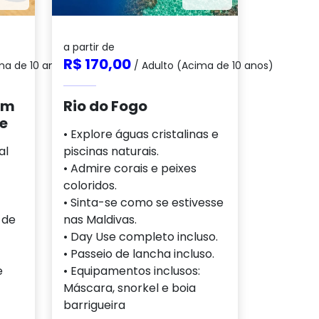
a partir de
R$ 170,00
ma de 10 anos)
/ Adulto (Acima de 10 anos)
em
Rio do Fogo
te
• Explore águas cristalinas e
al
piscinas naturais.
• Admire corais e peixes
coloridos.
• Sinta-se como se estivesse
 de
nas Maldivas.
• Day Use completo incluso.
• Passeio de lancha incluso.
e
• Equipamentos inclusos:
Máscara, snorkel e boia
barrigueira