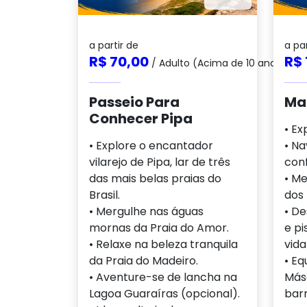
a partir de
a par
R$ 70,00
R$ 
/ Adulto (Acima de 10 anos)
Passeio Para
Ma
Conhecer Pipa
• Ex
• Explore o encantador
• N
vilarejo de Pipa, lar de três
conf
das mais belas praias do
• Me
Brasil.
dos
• Mergulhe nas águas
• De
mornas da Praia do Amor.
e pi
• Relaxe na beleza tranquila
vida
da Praia do Madeiro.
• Eq
• Aventure-se de lancha na
Másc
Lagoa Guaraíras (opcional).
barr