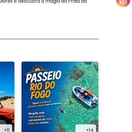
 Mares e descubra a magia da Praia da
+11
+14