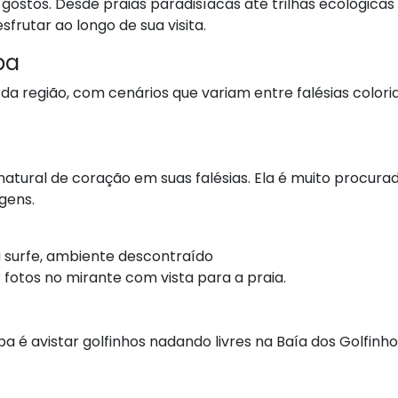
 gostos. Desde praias paradisíacas até trilhas ecológica
rutar ao longo de sua visita.
pa
da região, com cenários que variam entre falésias colori
tural de coração em suas falésias. Ela é muito procurad
agens.
a surfe, ambiente descontraído
 fotos no mirante com vista para a praia.
a é avistar golfinhos nadando livres na Baía dos Golfinho