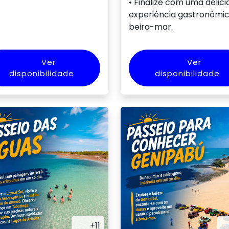
• Finalize com uma delici
experiência gastronômic
beira-mar.
Ver
Ver
disponibilidade
disponibilidade
+11