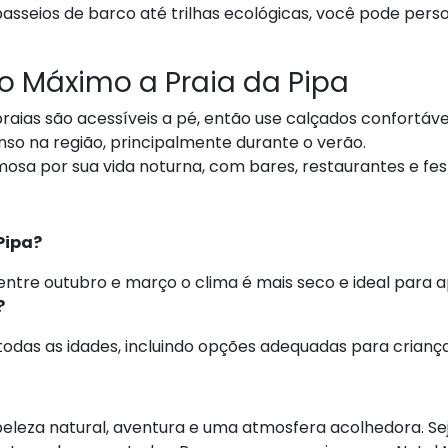
sseios de barco até trilhas ecológicas, você pode pers
ao Máximo a Praia da Pipa
raias são acessíveis a pé, então use calçados confortáve
enso na região, principalmente durante o verão.
mosa por sua vida noturna, com bares, restaurantes e f
Pipa?
entre outubro e março o clima é mais seco e ideal para ap
?
 todas as idades, incluindo opções adequadas para criança
beleza natural, aventura e uma atmosfera acolhedora. Sej