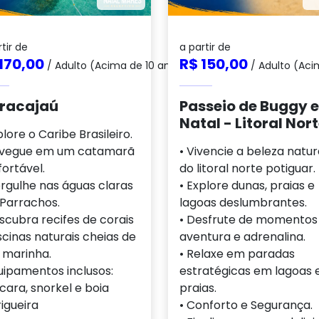
tir de
a partir de
170,00
R$ 150,00
/ Adulto (Acima de 10 anos)
/ Adulto (Aci
racajaú
Passeio de Buggy 
Natal - Litoral Nor
plore o Caribe Brasileiro.
avegue em um catamarã
• Vivencie a beleza natur
ortável.
do litoral norte potiguar.
rgulhe nas águas claras
• Explore dunas, praias e
 Parrachos.
lagoas deslumbrantes.
scubra recifes de corais
• Desfrute de momentos
scinas naturais cheias de
aventura e adrenalina.
 marinha.
• Relaxe em paradas
uipamentos inclusos:
estratégicas em lagoas 
ara, snorkel e boia
praias.
igueira
• Conforto e Segurança.