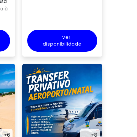
osa
a à
Ver
disponibilidade
+6
+8