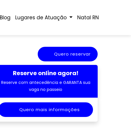
Blog
Lugares de Atuação
Natal RN
Quero reservar
Reserve online agora!
Reserve com antecedência e GARANTA sua
vaga no passeio
Quero mais informações