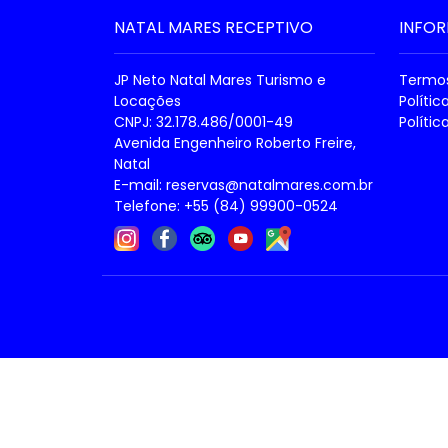
NATAL MARES RECEPTIVO
INFO
JP Neto Natal Mares Turismo e
Termos
Locações
Políti
CNPJ: 32.178.486/0001-49
Polític
Avenida Engenheiro Roberto Freire,
Natal
E-mail:
reservas@natalmares.com.br
Telefone: +55 (84) 99900-0524